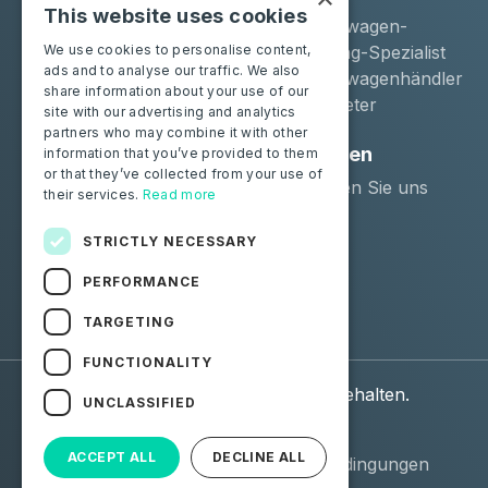
This website uses cookies
Moba Certify Pro
Gebrauchtwagen-
Geschäft
Remarketing-Spezialist
We use cookies to personalise content,
ads and to analyse our traffic. We also
Gebrauchtwagenhändler
share information about your use of our
Langzeitmieter
site with our advertising and analytics
partners who may combine it with other
Privatpersonen
Ressourcen
information that you’ve provided to them
or that they’ve collected from your use of
Zertifizieren Sie Ihre
Kontaktieren Sie uns
their services.
Read more
Batterie
Blog
STRICTLY NECESSARY
Folgen Sie uns
PERFORMANCE
Facebook
Linkedin
TARGETING
FUNCTIONALITY
© 2026 Moba. Alle Rechte vorbehalten.
UNCLASSIFIED
Personenbezogene Daten
Allgemeine
ACCEPT ALL
DECLINE ALL
(DSGVO)
Verkaufsbedingungen