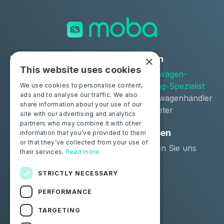
×
Lösungen
Industrien
This website uses cookies
Moba Certify Pro
Gebrauchtwagen-
Geschäft
Remarketing-Spezialist
We use cookies to personalise content,
ads and to analyse our traffic. We also
Gebrauchtwagenhändler
share information about your use of our
Langzeitmieter
site with our advertising and analytics
partners who may combine it with other
Privatpersonen
Ressourcen
information that you’ve provided to them
or that they’ve collected from your use of
Zertifizieren Sie Ihre
Kontaktieren Sie uns
their services.
Read more
Batterie
Blog
STRICTLY NECESSARY
Folgen Sie uns
PERFORMANCE
Facebook
Linkedin
TARGETING