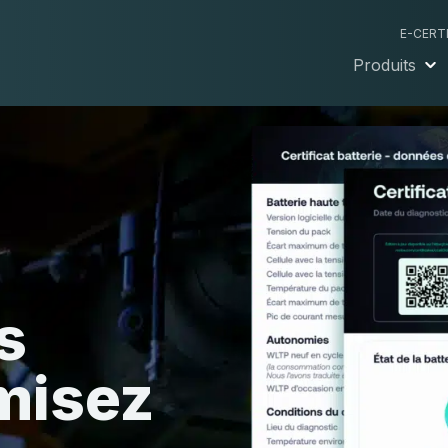
E-CERT
Produits
s
misez