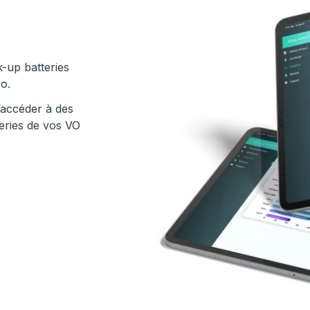
k-up batteries
o.
’accéder à des
tteries de vos VO