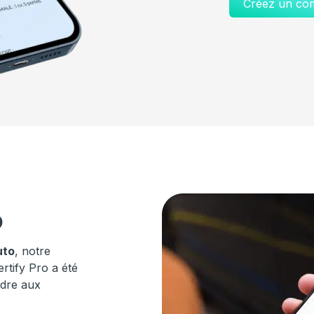
Créez un co
o
uto
, notre
rtify Pro a été
ndre aux