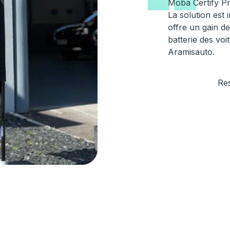
Moba Certify Pr
La solution est 
offre un gain d
batterie des voi
Aramisauto.
Re