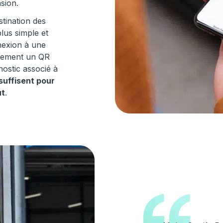
sion.
stination des
lus simple et
nnexion à une
plement un QR
nostic associé à
suffisent pour
ut
.