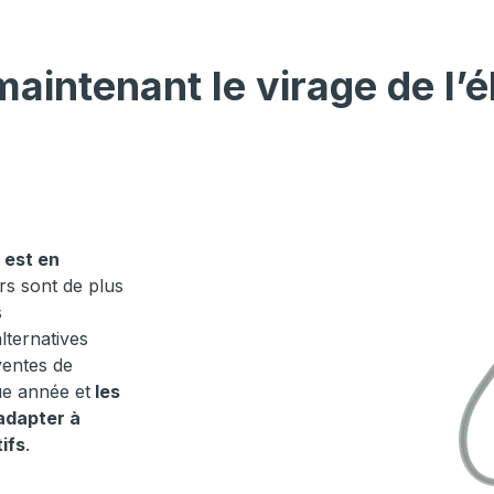
aintenant le virage de l’é
 est en
s sont de plus
s
lternatives
ventes de
ue année et
les
’adapter à
ifs
.