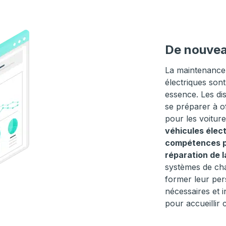
De nouvea
La maintenance 
électriques sont
essence. Les di
se préparer à of
pour les voiture
véhicules élec
compétences par
réparation de l
systèmes de cha
former leur pe
nécessaires et i
pour accueillir