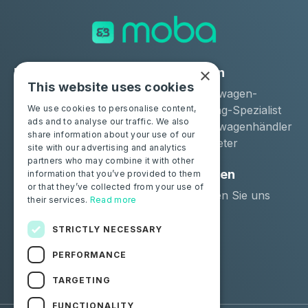
×
Lösungen
Industrien
This website uses cookies
Moba Certify Pro
Gebrauchtwagen-
Geschäft
Remarketing-Spezialist
We use cookies to personalise content,
ads and to analyse our traffic. We also
Gebrauchtwagenhändler
share information about your use of our
Langzeitmieter
site with our advertising and analytics
partners who may combine it with other
Privatpersonen
Ressourcen
information that you’ve provided to them
or that they’ve collected from your use of
Zertifizieren Sie Ihre
Kontaktieren Sie uns
their services.
Read more
Batterie
Blog
STRICTLY NECESSARY
Folgen Sie uns
PERFORMANCE
Facebook
Linkedin
TARGETING
FUNCTIONALITY