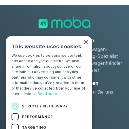
×
Lösungen
Industrien
This website uses cookies
Moba Certify Pro
Gebrauchtwagen-
Geschäft
Remarketing-Spezialist
We use cookies to personalise content,
ads and to analyse our traffic. We also
Gebrauchtwagenhändler
share information about your use of our
Langzeitmieter
site with our advertising and analytics
partners who may combine it with other
Privatpersonen
Ressourcen
information that you’ve provided to them
or that they’ve collected from your use of
Zertifizieren Sie Ihre
Kontaktieren Sie uns
their services.
Read more
Batterie
Blog
STRICTLY NECESSARY
Folgen Sie uns
PERFORMANCE
Facebook
Linkedin
TARGETING