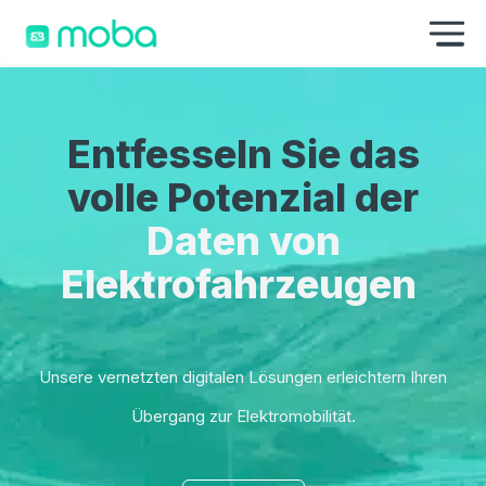
Zum Inhalt springen
Na
Entfesseln Sie das
volle Potenzial der
Daten von
Elektrofahrzeugen
Unsere vernetzten digitalen Lösungen erleichtern Ihren
Übergang zur Elektromobilität.