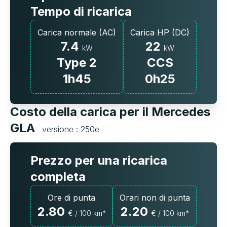
Tempo di ricarica
Carica normale (AC)
Carica HP (DC)
7.4
22
kW
kW
Type 2
CCS
1h45
0h25
Costo della carica per il Mercedes
GLA
versione : 250e
Prezzo per una ricarica
completa
Ore di punta
Orari non di punta
2.80
2.20
€ / 100 km*
€ / 100 km*