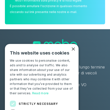
letto l'informativa sulla privacy e la nota legale.
È possibile annullare l'iscrizione in qualsiasi momento
cliccando sul link presente nelle nostre e-mail.
×
This website uses cookies
Soluzioni
Industrie
We use cookies to personalise content,
ads and to analyse our traffic. We also
Moba Certify Pro
Noleggio a lungo termine
share information about your use of our
Negozio
Remarketer di veicoli
site with our advertising and analytics
usati
partners who may combine it with other
information that you’ve provided to them
Distributore VO
or that they’ve collected from your use of
their services.
Read more
Privati
Risorse
Certifica la tua batteria
Contattaci
STRICTLY NECESSARY
Blog