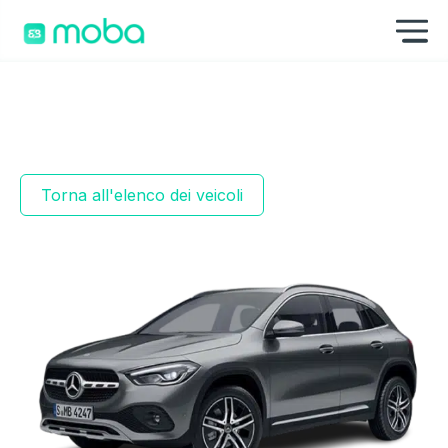
Vai al contenuto
Mo
Torna all'elenco dei veicoli