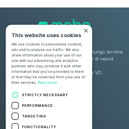
×
This website uses cookies
Soluzioni
Industrie
We use cookies to personalise content,
ads and to analyse our traffic. We also
Moba Certify Pro
Noleggio a lungo termine
share information about your use of our
Negozio
Remarketer di veicoli
site with our advertising and analytics
usati
partners who may combine it with other
information that you’ve provided to them
Distributore VO
or that they’ve collected from your use of
their services.
Read more
Privati
Risorse
Certifica la tua batteria
Contattaci
STRICTLY NECESSARY
Blog
PERFORMANCE
Seguici
TARGETING
FUNCTIONALITY