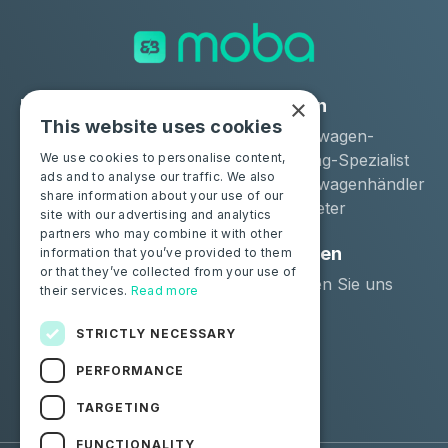
×
Lösungen
Industrien
This website uses cookies
Moba Certify Pro
Gebrauchtwagen-
Geschäft
Remarketing-Spezialist
We use cookies to personalise content,
ads and to analyse our traffic. We also
Gebrauchtwagenhändler
share information about your use of our
Langzeitmieter
site with our advertising and analytics
partners who may combine it with other
Privatpersonen
Ressourcen
information that you’ve provided to them
or that they’ve collected from your use of
Zertifizieren Sie Ihre
Kontaktieren Sie uns
their services.
Read more
Batterie
Blog
STRICTLY NECESSARY
Folgen Sie uns
PERFORMANCE
Facebook
Linkedin
TARGETING
FUNCTIONALITY