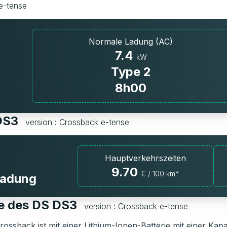
e-tense
Normale Ladung (AC)
7.4
kW
Type 2
8h00
 DS3
version : Crossback e-tense
Hauptverkehrszeiten
9.70
€ / 100 km*
fladung
ie des DS DS3
version : Crossback e-tense
ossback ist mit einer Lithium-Ionen-Batterie mit einer Kapa