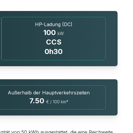
HP-Ladung (DC)
100
kW
CCS
0h30
Außerhalb der Hauptverkehrszeiten
7.50
€ / 100 km*
zität von 50 kWh ausgestattet, die eine Reichweite