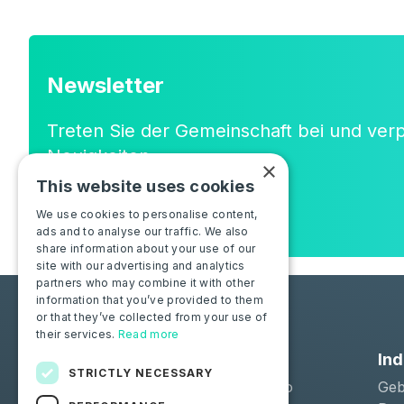
Newsletter
Treten Sie der Gemeinschaft bei und ver
Neuigkeiten
×
oder neuen Funktionen!
This website uses cookies
We use cookies to personalise content,
ads and to analyse our traffic. We also
share information about your use of our
site with our advertising and analytics
partners who may combine it with other
information that you’ve provided to them
or that they’ve collected from your use of
their services.
Read more
Lösungen
Ind
STRICTLY NECESSARY
Moba Certify Pro
Geb