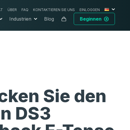
AT
ÜBER
FAQ
KONTAKTIEREN SIE UNS
EINLOGGEN
Industrien
Blog
Beginnen
cken Sie den
ën DS3