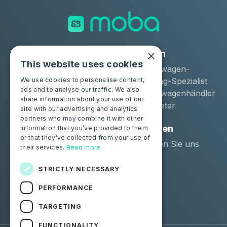
×
Lösungen
Industrien
This website uses cookies
Moba Certify Pro
Gebrauchtwagen-
Geschäft
Remarketing-Spezialist
We use cookies to personalise content,
ads and to analyse our traffic. We also
Gebrauchtwagenhändler
share information about your use of our
Langzeitmieter
site with our advertising and analytics
partners who may combine it with other
Privatpersonen
Ressourcen
information that you’ve provided to them
or that they’ve collected from your use of
Zertifizieren Sie Ihre
Kontaktieren Sie uns
their services.
Read more
Batterie
Blog
STRICTLY NECESSARY
Folgen Sie uns
PERFORMANCE
Facebook
Linkedin
TARGETING
FUNCTIONALITY