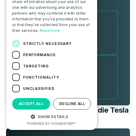
share information about your use of our
Aufladezeit
site with our advertising and analytics
partners who may combine it with other
Normale Ladung (AC)
information that you’ve provided to them
16.5
or that they’ve collected from your use of
kW
their services.
Read more
Tesla EU
STRICTLY NECESSARY
4h54
PERFORMANCE
HP-Ladung (DC)
TARGETING
250
kW
FUNCTIONALITY
Tesla EU
0h15
UNCLASSIFIED
ACCEPT ALL
DECLINE ALL
Kosten für die Gebühr für die Tesla
SHOW DETAILS
Model X
version : Plaid
POWERED BY COOKIESCRIPT