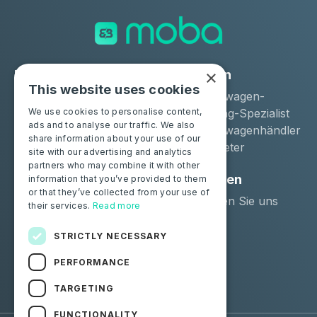
×
Lösungen
Industrien
This website uses cookies
Moba Certify Pro
Gebrauchtwagen-
Geschäft
Remarketing-Spezialist
We use cookies to personalise content,
ads and to analyse our traffic. We also
Gebrauchtwagenhändler
share information about your use of our
Langzeitmieter
site with our advertising and analytics
partners who may combine it with other
Privatpersonen
Ressourcen
information that you’ve provided to them
or that they’ve collected from your use of
Zertifizieren Sie Ihre
Kontaktieren Sie uns
their services.
Read more
Batterie
Blog
STRICTLY NECESSARY
Folgen Sie uns
PERFORMANCE
Facebook
Linkedin
TARGETING
FUNCTIONALITY