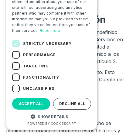
share information about your use of our
17.
Duración de los
site with our advertising and analytics
partners who may combine it with other
Servicios, cancelación
information that you’ve provided to them
or that they’ve collected from your use of
their services.
Read more
Los Servicios se contratan por tiempo indefinido.
El Usuario puede darse de baja de los Servicios en
STRICTLY NECESSARY
cualquier momento, enviando una solicitud a
Batteries for People por correo electrónico a los
PERFORMANCE
datos de contacto mencionados en el artículo 2.
TARGETING
La cancelación será efectiva de inmediato. Esto
FUNCTIONALITY
llevará a la eliminación automática de la Cuenta del
Usuario.
UNCLASSIFIED
ACCEPT ALL
DECLINE ALL
18.
Modificaciones
SHOW DETAILS
Batteries for People se reserva el derecho de
POWERED BY COOKIESCRIPT
modificar en cualquier momento estos términos y