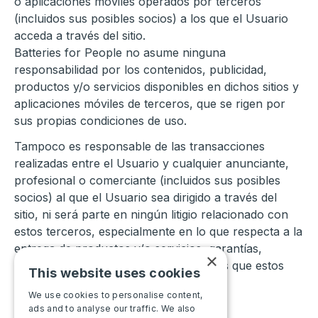
o aplicaciones móviles operados por terceros
(incluidos sus posibles socios) a los que el Usuario
acceda a través del sitio.
Batteries for People no asume ninguna
responsabilidad por los contenidos, publicidad,
productos y/o servicios disponibles en dichos sitios y
aplicaciones móviles de terceros, que se rigen por
sus propias condiciones de uso.
Tampoco es responsable de las transacciones
realizadas entre el Usuario y cualquier anunciante,
profesional o comerciante (incluidos sus posibles
socios) al que el Usuario sea dirigido a través del
sitio, ni será parte en ningún litigio relacionado con
estos terceros, especialmente en lo que respecta a la
entrega de productos y/o servicios, garantías,
×
declaraciones y otras obligaciones a las que estos
This website uses cookies
terceros están sujetos.
We use cookies to personalise content,
ads and to analyse our traffic. We also