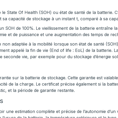
e le State Of Health (SOH) ou état de santé de la batterie. C’
t sa capacité de stockage à un instant t, comparé à sa capaci
n SOH de 100%. Le vieillissement de la batterie entraîne la
nomie et de puissance et une augmentation des temps de re
 non adaptée à la mobilité lorsque son état de santé (SOH)
t appelé la fin de vie (End of life : EoL) de la batterie. La
ne seconde vie, par exemple pour du stockage d’énergie sol
antie sur la batterie de stockage. Cette garantie est vala
é de la charge. Le certificat précise également si la batte
ic, et la période de garantie restante.
s
oir une estimation complète et précise de l’autonomie d’un 
l’usure de la batterie, la température extérieure et le type 