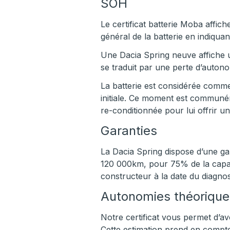
SOH
Le certificat batterie Moba affich
général de la batterie en indiquan
Une Dacia Spring neuve affiche u
se traduit par une perte d’auto
La batterie est considérée comme
initiale. Ce moment est communémen
re-conditionnée pour lui offrir u
Garanties
La Dacia Spring dispose d’une gar
120 000km, pour 75% de la capacit
constructeur à la date du diagnost
Autonomies théorique
Notre certificat vous permet d’av
Cette estimation prend en compte 