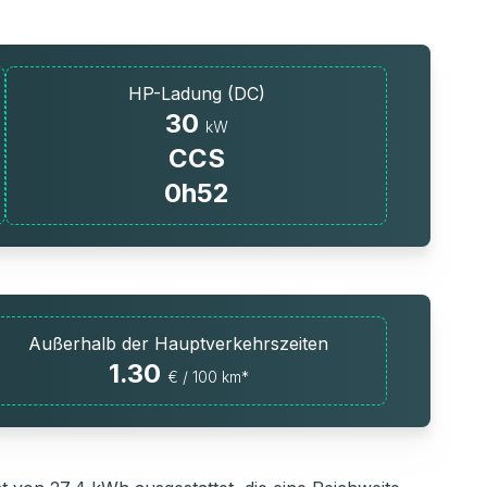
HP-Ladung (DC)
30
kW
CCS
0h52
Außerhalb der Hauptverkehrszeiten
1.30
€ / 100 km*