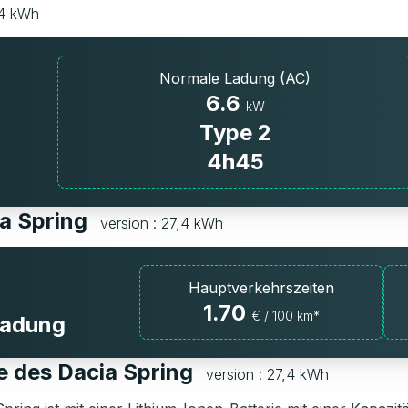
,4 kWh
Normale Ladung (AC)
6.6
kW
Type 2
4h45
ia Spring
version : 27,4 kWh
Hauptverkehrszeiten
1.70
€ / 100 km*
fladung
e des Dacia Spring
version : 27,4 kWh