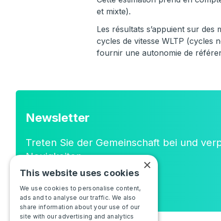
et mixte).
Les résultats s’appuient sur des 
cycles de vitesse WLTP (cycles 
fournir une autonomie de référenc
Newsletter
Treten Sie der Gemeinschaft bei und ver
Neuigkeiten
×
oder neuen Funktionen!
This website uses cookies
We use cookies to personalise content,
ads and to analyse our traffic. We also
share information about your use of our
site with our advertising and analytics