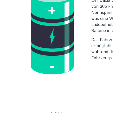
Der Dacia S
von 305 km
Nennspannu
was eine W
Ladebetrie
Batterie in
Das Fahrze
ermöglicht
während de
Fahrzeugs b