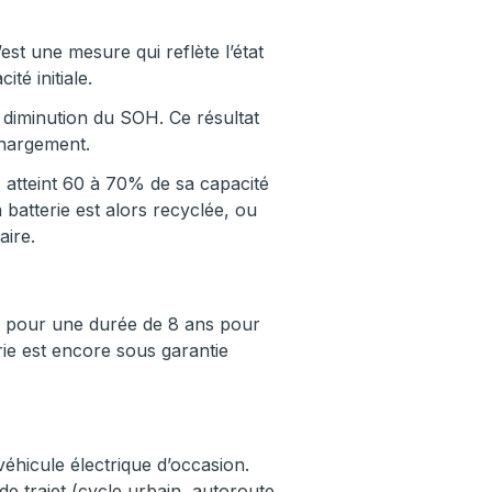
est une mesure qui reflète l’état
té initiale.
 diminution du SOH. Ce résultat
chargement.
 atteint 60 à 70% de sa capacité
 batterie est alors recyclée, ou
aire.
ble pour une durée de 8 ans pour
rie est encore sous garantie
véhicule électrique d’occasion.
de trajet (cycle urbain, autoroute