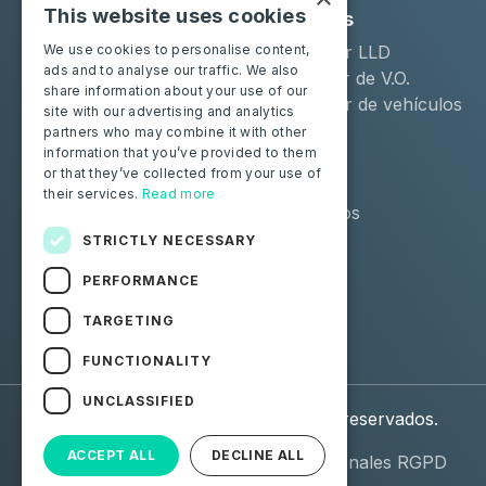
This website uses cookies
Soluciones
Industrias
Moba Certify Pro
Arrendador LLD
We use cookies to personalise content,
ads and to analyse our traffic. We also
Tienda
Distribuidor de V.O.
share information about your use of our
Remarketer de vehículos
site with our advertising and analytics
de ocasión
partners who may combine it with other
information that you’ve provided to them
or that they’ve collected from your use of
Particulares
Recursos
their services.
Read more
Certifique su batería
Contáctenos
Blog
STRICTLY NECESSARY
PERFORMANCE
Síguenos
TARGETING
Facebook
Linkedin
FUNCTIONALITY
UNCLASSIFIED
© 2026 Moba. Todos los derechos reservados.
ACCEPT ALL
DECLINE ALL
Aviso legal
Datos personales RGPD