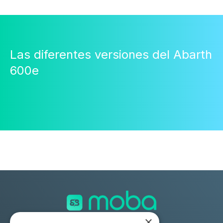
Las diferentes versiones del Abarth
600e
×