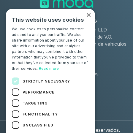
×
This website uses cookies
Soluciones
Industrias
Moba Certify Pro
Arrendador LLD
We use cookies to personalise content,
ads and to analyse our traffic. We also
Tienda
Distribuidor de V.O.
share information about your use of our
Remarketer de vehículos
site with our advertising and analytics
de ocasión
partners who may combine it with other
information that you’ve provided to them
or that they’ve collected from your use of
Particulares
Recursos
their services.
Read more
Certifique su batería
Contáctenos
Blog
STRICTLY NECESSARY
PERFORMANCE
Síguenos
TARGETING
Facebook
Linkedin
FUNCTIONALITY
UNCLASSIFIED
© 2026 Moba. Todos los derechos reservados.