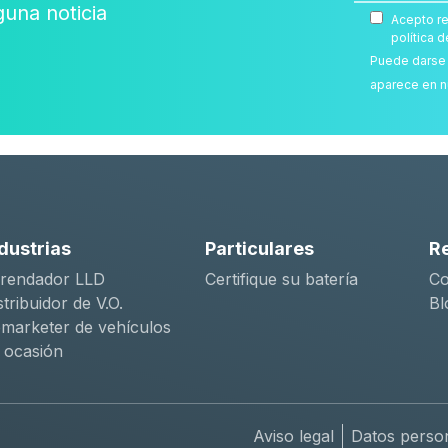
guna noticia
Acepto re
política d
Puede darse 
aparece en n
dustrias
Particulares
R
rendador LLD
Certifique su batería
Co
stribuidor de V.O.
Bl
marketer de vehículos
 ocasión
Aviso legal
Datos perso