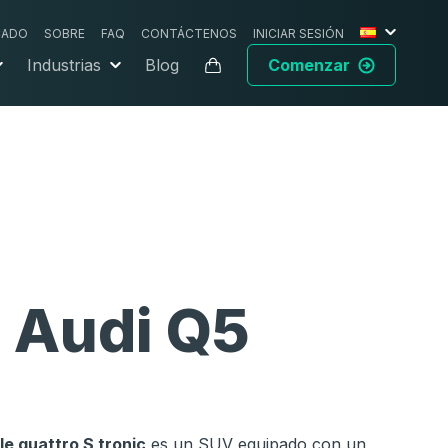
CADO
SOBRE
FAQ
CONTÁCTENOS
INICIAR SESIÓN
Industrias
Blog
Comenzar
a
Audi Q5
e quattro S tronic
es un SUV equipado con un