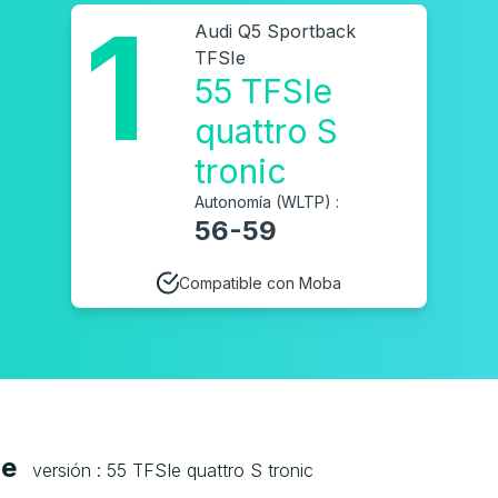
1
Audi Q5 Sportback
TFSIe
55 TFSIe
quattro S
tronic
Autonomía (WLTP) :
56-59
Compatible con Moba
Ie
versión : 55 TFSIe quattro S tronic