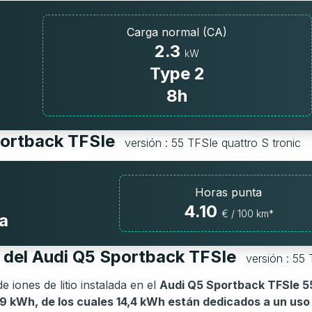
Carga normal (CA)
2.3
kW
Type 2
8h
portback TFSIe
versión : 55 TFSIe quattro S tronic
Horas punta
4.10
€ / 100 km*
a
a del Audi Q5 Sportback TFSIe
versión : 55 
e iones de litio instalada en el
Audi Q5 Sportback TFSIe 55
7,9 kWh, de los cuales 14,4 kWh están dedicados a un uso