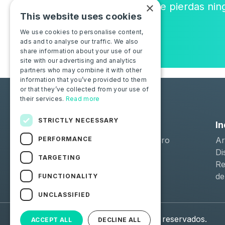
×
Únete a la comunidad y no te pierdas nin
This website uses cookies
o novedad.
We use cookies to personalise content,
ads and to analyse our traffic. We also
share information about your use of our
site with our advertising and analytics
partners who may combine it with other
information that you’ve provided to them
or that they’ve collected from your use of
their services.
Read more
STRICTLY NECESSARY
Soluciones
In
PERFORMANCE
Moba Certify Pro
Ar
Tienda
Di
TARGETING
Re
de
FUNCTIONALITY
UNCLASSIFIED
© 2026 Moba. Todos los derechos reservados.
ACCEPT ALL
DECLINE ALL