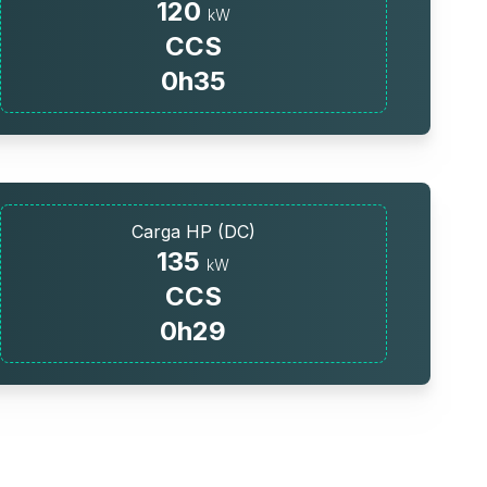
120
kW
CCS
0h35
Carga HP (DC)
135
kW
CCS
0h29