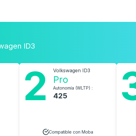
swagen ID3
2
Volkswagen ID3
Pro
n
Autonomía (WLTP) :
425
Compatible con Moba