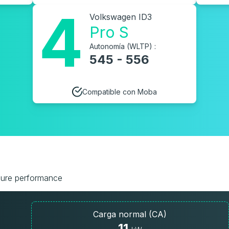
4
Volkswagen ID3
Pro S
Autonomía (WLTP) :
545 - 556
Compatible con Moba
 Pure performance
Carga normal (CA)
11