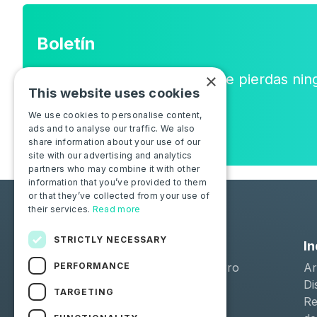
Boletín
×
Únete a la comunidad y no te pierdas nin
This website uses cookies
o novedad.
We use cookies to personalise content,
ads and to analyse our traffic. We also
share information about your use of our
site with our advertising and analytics
partners who may combine it with other
information that you’ve provided to them
or that they’ve collected from your use of
their services.
Read more
STRICTLY NECESSARY
Soluciones
In
PERFORMANCE
Moba Certify Pro
Ar
Tienda
Di
TARGETING
Re