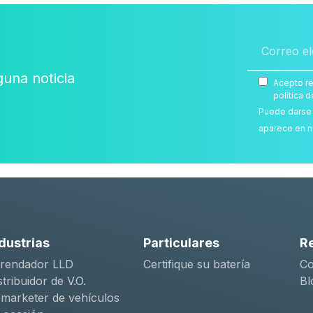
guna noticia
Acepto re
política d
Puede darse 
aparece en n
dustrias
Particulares
R
rendador LLD
Certifique su batería
Co
stribuidor de V.O.
Bl
marketer de vehículos