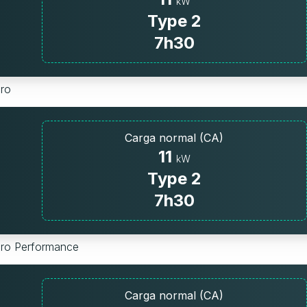
kW
Type 2
7h30
Pro
Carga normal (CA)
11
kW
Type 2
7h30
 Pro Performance
Carga normal (CA)