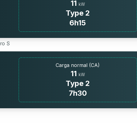
11
kW
Type 2
6h15
Pro S
Carga normal (CA)
11
kW
Type 2
7h30