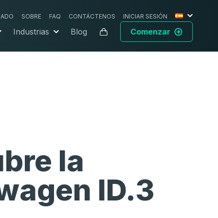
CADO
SOBRE
FAQ
CONTÁCTENOS
INICIAR SESIÓN
Industrias
Blog
Comenzar
bre la
wagen ID.3