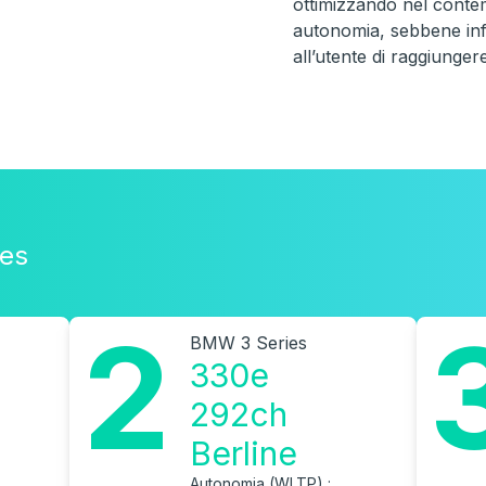
ottimizzando nel conte
autonomia, sebbene inf
all’utente di raggiunger
ies
2
BMW 3 Series
330e
292ch
Berline
Autonomia (WLTP) :