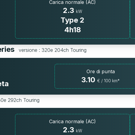
Carica normale (AC)
2.3
kW
Type 2
4h18
eries
versione : 320e 204ch Touring
Ore di punta
3.10
€ / 100 km*
eta
30e 292ch Touring
Carica normale (AC)
2.3
kW