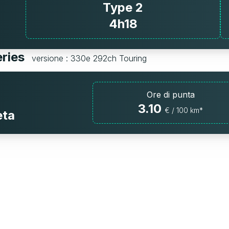
Type 2
4h18
eries
versione : 330e 292ch Touring
Ore di punta
3.10
€ / 100 km*
eta