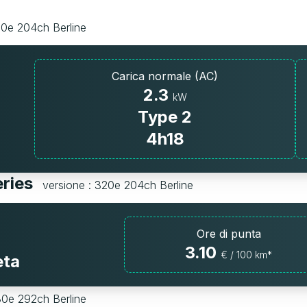
20e 204ch Berline
Carica normale (AC)
2.3
kW
Type 2
4h18
eries
versione : 320e 204ch Berline
Ore di punta
3.10
€ / 100 km*
eta
30e 292ch Berline