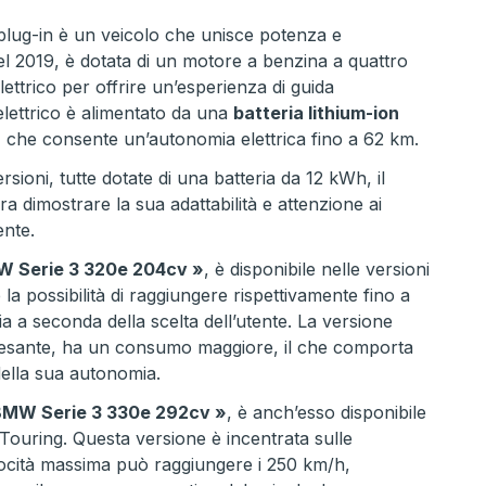
plug-in è un veicolo che unisce potenza e
nel 2019, è dotata di un motore a benzina a quattro
elettrico per offrire un’esperienza di guida
elettrico è alimentato da una
batteria lithium-ion
, che consente un’autonomia elettrica fino a 62 km.
rsioni, tutte dotate di una batteria da 12 kWh, il
a dimostrare la sua adattabilità e attenzione ai
ente.
 Serie 3 320e 204cv »
, è disponibile nelle versioni
 la possibilità di raggiungere rispettivamente fino a
 a seconda della scelta dell’utente. La versione
pesante, ha un consumo maggiore, il che comporta
della sua autonomia.
BMW Serie 3 330e 292cv »
, è anch’esso disponibile
 Touring. Questa versione è incentrata sulle
locità massima può raggiungere i 250 km/h,