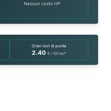
Nessun costo HP
Orari non di punta
2.40
€ / 100 km*