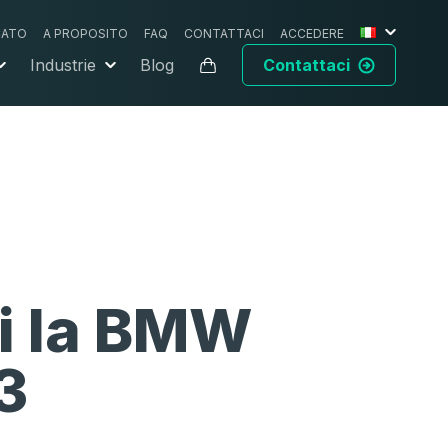
CATO
A PROPOSITO
FAQ
CONTATTACI
ACCEDERE
Industrie
Blog
Contattaci
i la
BMW
3