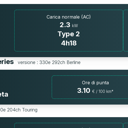
Carica normale (AC)
2.3
kW
Type 2
4h18
eries
versione : 330e 292ch Berline
Ore di punta
3.10
€ / 100 km*
eta
20e 204ch Touring