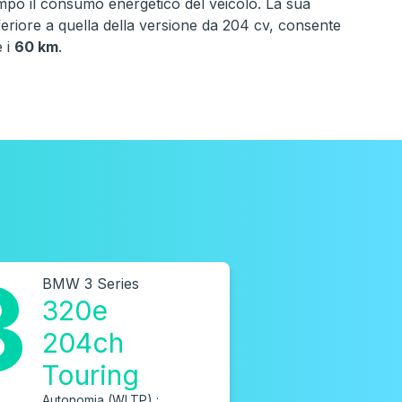
mpo il consumo energetico del veicolo. La sua
eriore a quella della versione da 204 cv, consente
e i
60 km
.
3
BMW 3 Series
320e
204ch
Touring
Autonomia (WLTP) :