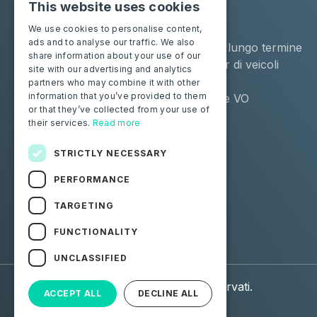
This website uses cookies
Soluzioni
Industrie
We use cookies to personalise content,
ads and to analyse our traffic. We also
Moba Certify Pro
Noleggio a lungo termine
share information about your use of our
Negozio
Remarketer di veicoli
site with our advertising and analytics
usati
partners who may combine it with other
information that you’ve provided to them
Distributore VO
or that they’ve collected from your use of
their services.
Read more
Privati
Risorse
Certifica la tua batteria
Contattaci
STRICTLY NECESSARY
Blog
PERFORMANCE
Seguici
TARGETING
FUNCTIONALITY
Facebook
Linkedin
UNCLASSIFIED
© 2026 Moba. Tutti i diritti riservati.
ACCEPT ALL
DECLINE ALL
Dati personali (GDPR)
CGU