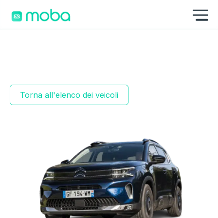
Vai al contenuto
Mo
Torna all'elenco dei veicoli