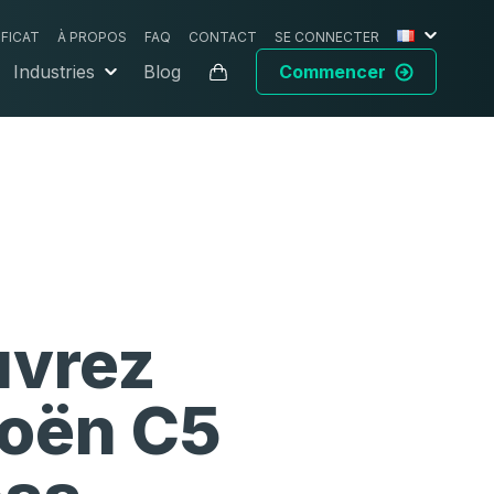
IFICAT
À PROPOS
FAQ
CONTACT
SE CONNECTER
Industries
Blog
Commencer
vrez
roën C5