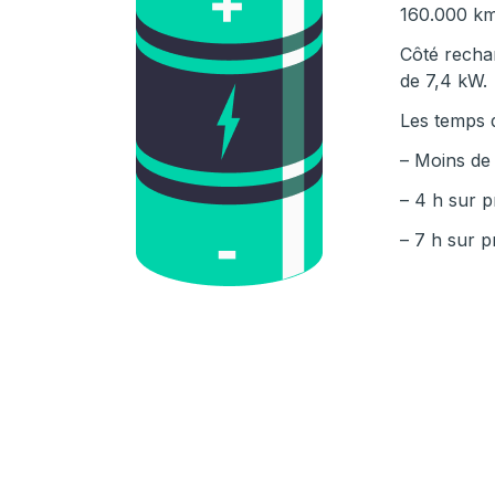
160.000 km
Côté recha
de 7,4 kW.
Les temps d
– Moins de
– 4 h sur 
– 7 h sur 