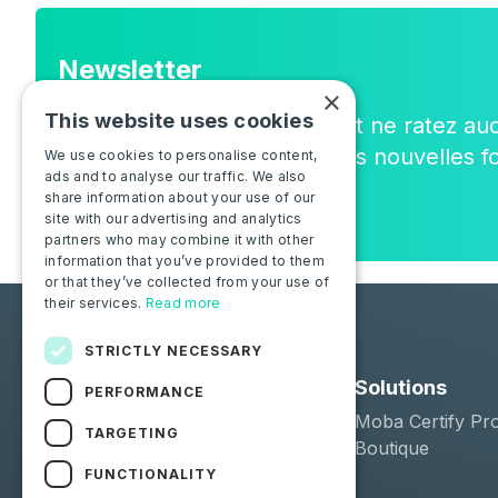
Newsletter
×
This website uses cookies
Rejoignez la communauté, et ne ratez au
sur notre actualité, ou sur les nouvelles fo
We use cookies to personalise content,
ads and to analyse our traffic. We also
share information about your use of our
site with our advertising and analytics
partners who may combine it with other
information that you’ve provided to them
or that they’ve collected from your use of
their services.
Read more
STRICTLY NECESSARY
Solutions
PERFORMANCE
Moba Certify Pr
TARGETING
Boutique
FUNCTIONALITY