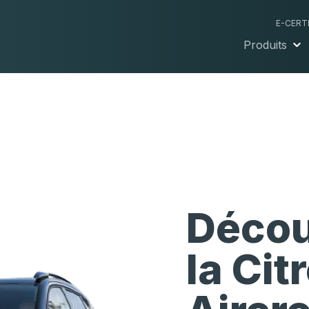
E-CERT
Produits
Décou
la
Cit