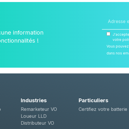
cune information
J'accepte
nctionnalités !
votre pol
Vous pouvez v
dans nos ema
Industries
Particuliers
o
Remarketeur VO
Certifiez votre batterie
Loueur LLD
Distributeur VO