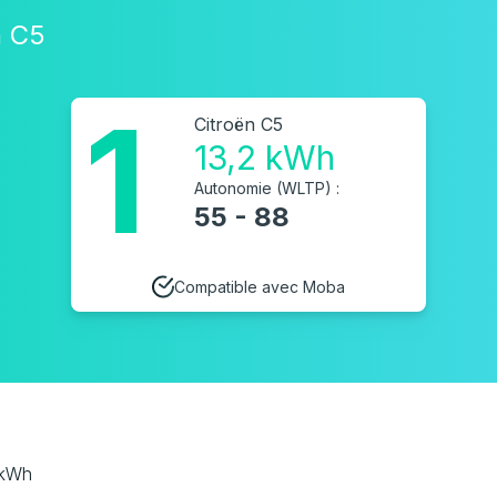
n C5
1
Citroën C5
13,2 kWh
Autonomie (WLTP) :
55 - 88
Compatible avec Moba
 kWh