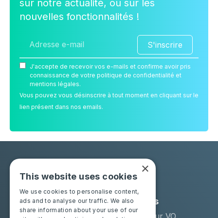
sur notre actualité, ou sur les
nouvelles fonctionnalités !
S'inscrire
J'accepte de recevoir vos e-mails et confirme avoir pris
connaissance de votre politique de confidentialité et
mentions légales.
Vous pouvez vous désinscrire à tout moment en cliquant sur le
lien présent dans nos emails.
×
This website uses cookies
We use cookies to personalise content,
Solutions
Industries
ads and to analyse our traffic. We also
share information about your use of our
Moba Certify Pro
Remarketeur VO