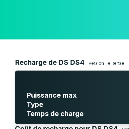
Recharge de DS DS4
version : e-tense
Puissance max
Type
Temps de charge
Coût de recharge pour DS DS4