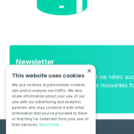
Newsletter
×
This website uses cookies
Rejoignez la communauté, et ne ratez au
sur notre actualité, ou sur les nouvelles fo
We use cookies to personalise content,
ads and to analyse our traffic. We also
share information about your use of our
site with our advertising and analytics
partners who may combine it with other
information that you’ve provided to them
or that they’ve collected from your use of
their services.
Read more