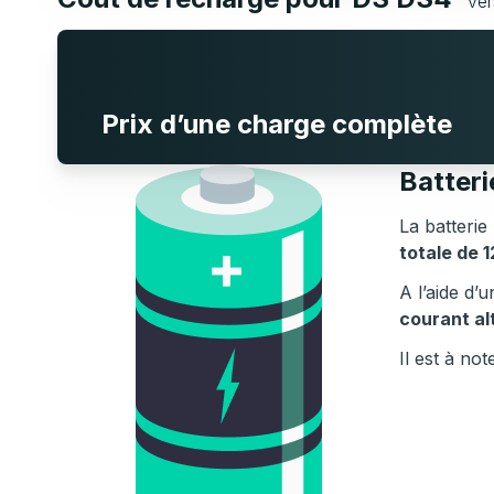
ver
Prix d’une charge complète
Batter
La batterie
totale de 
A l’aide d
courant al
Il est à no