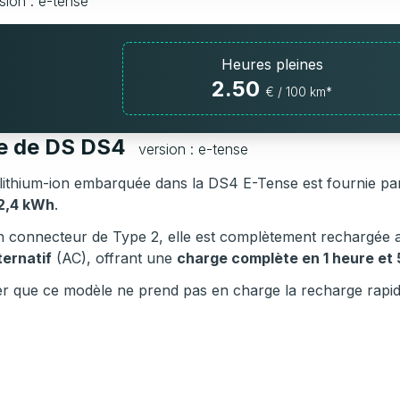
sion : e-tense
Heures pleines
2.50
€ / 100 km*
ie de DS DS4
version : e-tense
 lithium-ion embarquée dans la DS4 E-Tense est fournie pa
12,4 kWh
.
’un connecteur de Type 2, elle est complètement rechargée
ternatif
(AC), offrant une
charge complète en 1 heure et 
ter que ce modèle ne prend pas en charge la recharge rapi