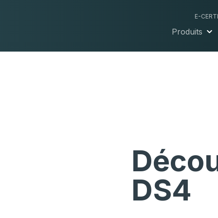
E-CERT
Produits
Décou
DS4