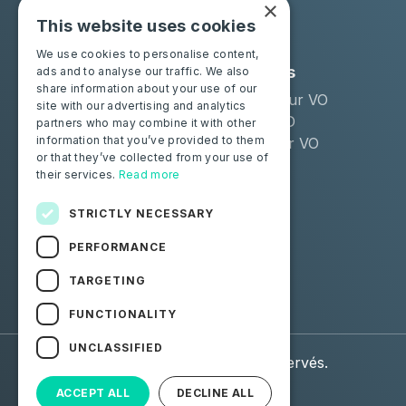
×
This website uses cookies
We use cookies to personalise content,
Solutions
Industries
ads and to analyse our traffic. We also
share information about your use of our
Moba Certify Pro
Remarketeur VO
site with our advertising and analytics
Boutique
Loueur LLD
partners who may combine it with other
information that you’ve provided to them
Distributeur VO
or that they’ve collected from your use of
their services.
Read more
Particuliers
Certifiez votre batterie
STRICTLY NECESSARY
PERFORMANCE
Suivez-nous
TARGETING
Facebook
Linkedin
FUNCTIONALITY
UNCLASSIFIED
© 2026 Moba. Tous droits réservés.
ACCEPT ALL
DECLINE ALL
Données personnelles
CGU