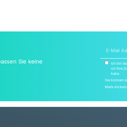
passen Sie keine
Ich bin d
ich Ihre
habe.
Sie können s
Mails klicken