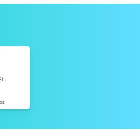
) :
oba