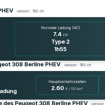
 PHEV
version : 180 ch
Normale Ladung (AC)
7.4
kW
Type 2
1h55
ugeot 308 Berline PHEV
version : 180 ch
Hauptverkehrszeiten
2.60
€ / 100 km*
fladung
ie des Peugeot 308 Berline PHEV
version 