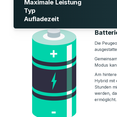
Maximale Leistung
Typ
Aufladezeit
Batter
Die Peugeot
ausgestatt
Gemeinsam f
Modus kann
Am hinteren
Hybrid mit
Stunden mit
werden, da
ermöglicht.