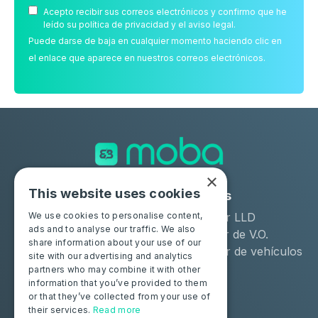
Acepto recibir sus correos electrónicos y confirmo que he
leído su política de privacidad y el aviso legal.
Puede darse de baja en cualquier momento haciendo clic en
el enlace que aparece en nuestros correos electrónicos.
×
This website uses cookies
Soluciones
Industrias
Moba Certify Pro
Arrendador LLD
We use cookies to personalise content,
ads and to analyse our traffic. We also
Tienda
Distribuidor de V.O.
share information about your use of our
Remarketer de vehículos
site with our advertising and analytics
de ocasión
partners who may combine it with other
information that you’ve provided to them
or that they’ve collected from your use of
Particulares
Recursos
their services.
Read more