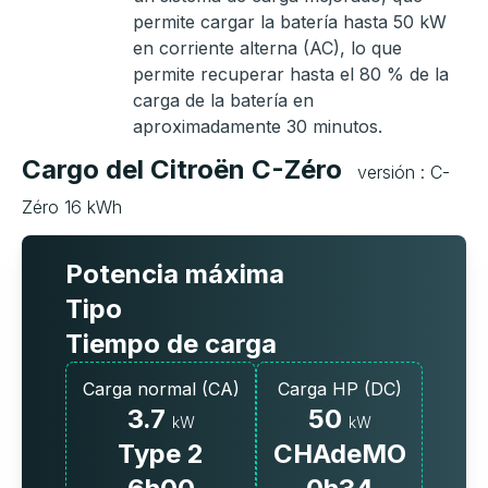
permite cargar la batería hasta 50 kW
en corriente alterna (AC), lo que
permite recuperar hasta el 80 % de la
carga de la batería en
aproximadamente 30 minutos.
Cargo del Citroën C-Zéro
versión : C-
Zéro 16 kWh
Potencia máxima
Tipo
Tiempo de carga
Carga normal (CA)
Carga HP (DC)
3.7
50
kW
kW
Type 2
CHAdeMO