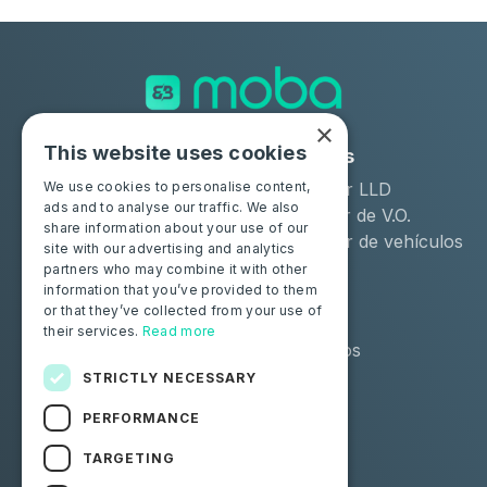
×
This website uses cookies
Soluciones
Industrias
Moba Certify Pro
Arrendador LLD
We use cookies to personalise content,
ads and to analyse our traffic. We also
Tienda
Distribuidor de V.O.
share information about your use of our
Remarketer de vehículos
site with our advertising and analytics
de ocasión
partners who may combine it with other
information that you’ve provided to them
or that they’ve collected from your use of
Particulares
Recursos
their services.
Read more
Certifique su batería
Contáctenos
Blog
STRICTLY NECESSARY
PERFORMANCE
Síguenos
TARGETING
Facebook
Linkedin