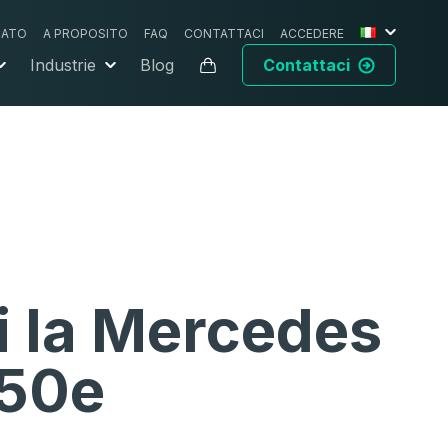
CATO
A PROPOSITO
FAQ
CONTATTACI
ACCEDERE
Industrie
Blog
Contattaci
i la Mercedes
50e