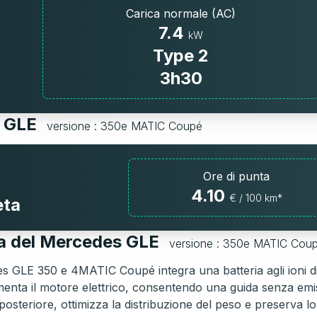
Carica normale (AC)
7.4
kW
Type 2
3h30
s GLE
versione : 350e MATIC Coupé
Ore di punta
4.10
€ / 100 km*
eta
ia del Mercedes GLE
versione : 350e MATIC Cou
 GLE 350 e 4MATIC Coupé integra una batteria agli ioni di
imenta il motore elettrico, consentendo una guida senza emis
osteriore, ottimizza la distribuzione del peso e preserva lo