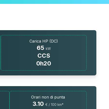
Carica HP (DC)
65
kW
CCS
0h20
Orari non di punta
3.10
€ / 100 km*