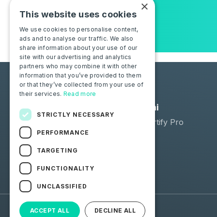
×
o nuova funzione!
This website uses cookies
We use cookies to personalise content,
ads and to analyse our traffic. We also
share information about your use of our
site with our advertising and analytics
partners who may combine it with other
information that you’ve provided to them
or that they’ve collected from your use of
their services.
Read more
Soluzioni
STRICTLY NECESSARY
Moba Certify Pro
PERFORMANCE
Negozio
TARGETING
FUNCTIONALITY
UNCLASSIFIED
© 2026 Moba. Tutti i diritti riservati.
ACCEPT ALL
DECLINE ALL