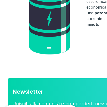
essere rica
economica i
una
potenz
corrente c
minuti
.
Newsletter
Unisciti alla comunità e non perderti ness