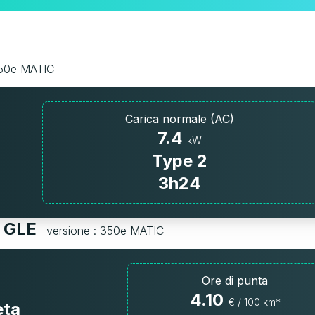
350e MATIC
Carica normale (AC)
7.4
kW
Type 2
3h24
s GLE
versione : 350e MATIC
Ore di punta
4.10
€ / 100 km*
eta