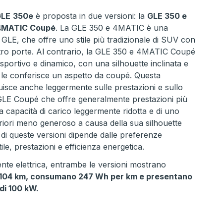
GLE
350e
è proposta in due versioni: la
GLE 350 e
 4MATIC Coupé
. La GLE 350 e 4MATIC è una
 GLE, che offre uno stile più tradizionale di SUV con
tro porte. Al contrario, la GLE 350 e 4MATIC Coupé
sportivo e dinamico, con una silhouette inclinata e
 le conferisce un aspetto da coupé. Questa
luisce anche leggermente sulle prestazioni e sullo
 GLE Coupé che offre generalmente prestazioni più
a capacità di carico leggermente ridotta e di uno
eriori meno generoso a causa della sua silhouette
a di queste versioni dipende dalle preferenze
stile, prestazioni e efficienza energetica.
nte elettrica, entrambe le versioni mostrano
a 104 km, consumano 247 Wh per km e presentano
di 100 kW.