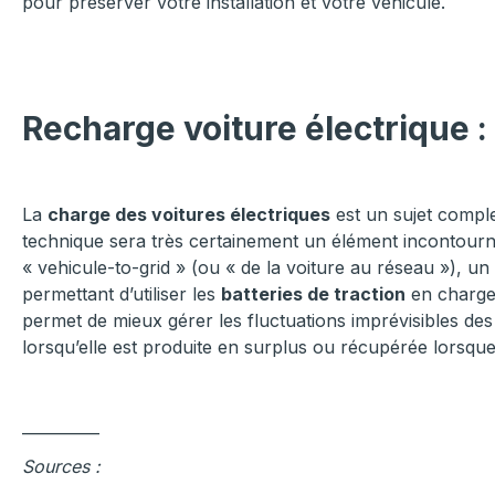
pour préserver votre installation et votre véhicule
.
Recharge voiture électrique :
La
charge des voitures électriques
est un sujet complex
technique sera très certainement un élément incontou
« vehicule-to-grid » (ou « de la voiture au réseau »), u
permettant d’utiliser les
batteries de traction
en charge 
permet de mieux gérer les fluctuations imprévisibles des 
lorsqu’elle est produite en surplus ou récupérée lorsqu
__________
Sources :