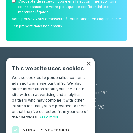
J'accepte de recevoir vos e-mails et confirme avoir pris
connaissance de votre politique de confidentialité et
mentions légales.
Vous pouvez vous désinscrire à tout moment en cliquant sur le
lien présent dans nos emails.
×
This website uses cookies
We use cookies to personalise content,
Solutions
Industries
ads and to analyse our traffic. We also
share information about your use of our
Moba Certify Pro
Remarketeur VO
site with our advertising and analytics
Boutique
Loueur LLD
partners who may combine it with other
information that you’ve provided to them
Distributeur VO
or that they’ve collected from your use of
their services.
Read more
Particuliers
Certifiez votre batterie
STRICTLY NECESSARY