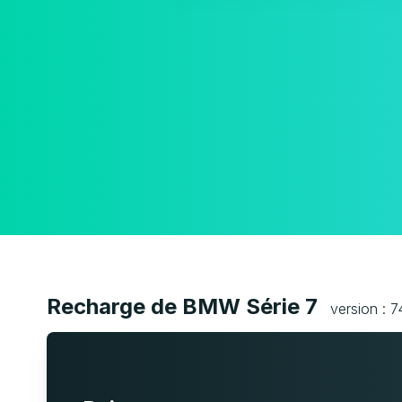
Recharge de BMW Série 7
version : 