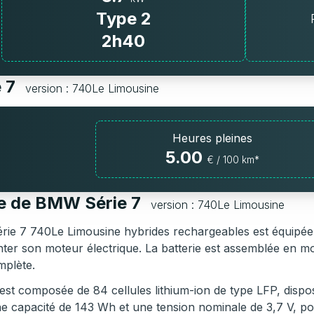
Type 2
2h40
e 7
version : 740Le Limousine
Heures pleines
5.00
€ / 100 km*
ie de BMW Série 7
version : 740Le Limousine
ie 7 740Le Limousine hybrides rechargeables est équipée d
nter son moteur électrique. La batterie est assemblée en 
mplète.
 est composée de 84 cellules lithium-ion de type LFP, dis
ne capacité de 143 Wh et une tension nominale de 3,7 V, po