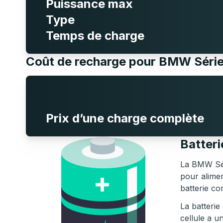
Puissance max
Type
Temps de charge
Coût de recharge pour BMW Séri
Prix d’une charge complète
Batter
La BMW Sér
pour alime
batterie co
La batterie
cellule a u