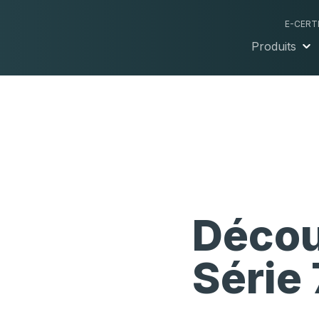
E-CERT
Produits
Décou
Série 