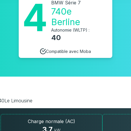
4
BMW Série 7
740e
Berline
Autonomie (WLTP) :
40
Compatible avec Moba
740Le Limousine
Charge normale (AC)
3.7
kW