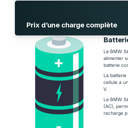
Prix d’une charge complète
Batter
La BMW Sér
alimenter 
batterie co
La batterie
cellule a u
V.
La BMW Sér
(AC), perme
recharge p