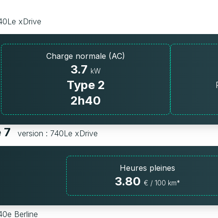
740Le xDrive
Charge normale (AC)
3.7
kW
Type 2
2h40
e 7
version : 740Le xDrive
Heures pleines
3.80
€ / 100 km*
40e Berline