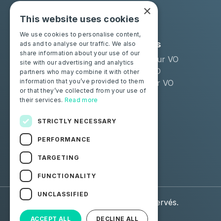
×
This website uses cookies
We use cookies to personalise content,
Solutions
Industries
ads and to analyse our traffic. We also
share information about your use of our
Moba Certify Pro
Remarketeur VO
site with our advertising and analytics
Boutique
Loueur LLD
partners who may combine it with other
information that you’ve provided to them
Distributeur VO
or that they’ve collected from your use of
their services.
Read more
Particuliers
Certifiez votre batterie
STRICTLY NECESSARY
PERFORMANCE
Suivez-nous
TARGETING
Facebook
Linkedin
FUNCTIONALITY
UNCLASSIFIED
© 2026 Moba. Tous droits réservés.
ACCEPT ALL
DECLINE ALL