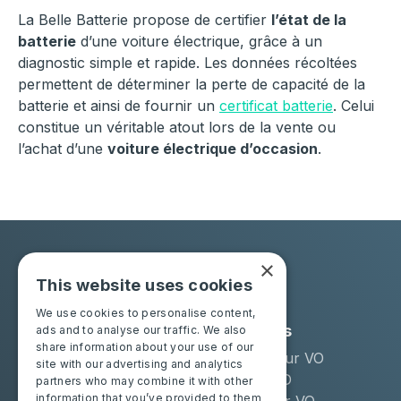
La Belle Batterie propose de certifier
l’état de la
batterie
d’une voiture électrique, grâce à un
diagnostic simple et rapide. Les données récoltées
permettent de déterminer la perte de capacité de la
batterie et ainsi de fournir un
certificat batterie
. Celui
constitue un véritable atout lors de la vente ou
l’achat d’une
voiture électrique d’occasion
.
×
This website uses cookies
We use cookies to personalise content,
Solutions
Industries
ads and to analyse our traffic. We also
share information about your use of our
Moba Certify Pro
Remarketeur VO
site with our advertising and analytics
Boutique
Loueur LLD
partners who may combine it with other
information that you’ve provided to them
Distributeur VO