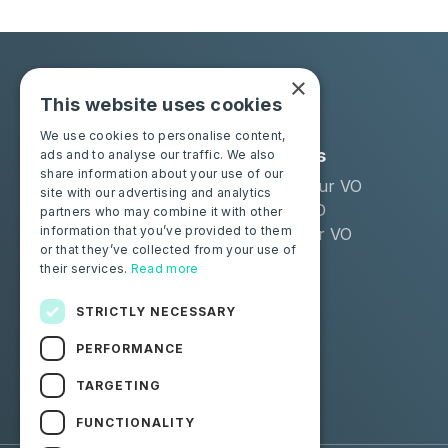
×
This website uses cookies
We use cookies to personalise content,
Solutions
Industries
ads and to analyse our traffic. We also
share information about your use of our
Moba Certify Pro
Remarketeur VO
site with our advertising and analytics
Boutique
Loueur LLD
partners who may combine it with other
information that you’ve provided to them
Distributeur VO
or that they’ve collected from your use of
their services.
Read more
Particuliers
Certifiez votre batterie
STRICTLY NECESSARY
PERFORMANCE
Suivez-nous
TARGETING
Facebook
Linkedin
FUNCTIONALITY